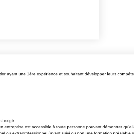
ier ayant une 1ère expérience et souhaitant développer leurs compét
st exigé.
e en entreprise est accessible à toute personne pouvant démontrer qu’el
el ou extraprofessionnel (ayant suivi ou non une formation préalable s