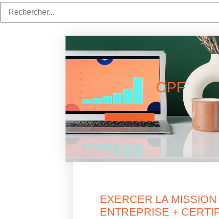
CPF
inscrivez-vous
EXERCER LA MISSION
ENTREPRISE + CERTI