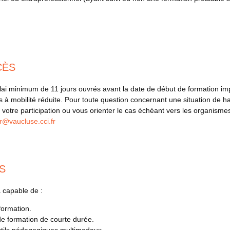
CÈS
lai minimum de 11 jours ouvrés avant la date de début de formation imp
 mobilité réduite. Pour toute question concernant une situation de hand
votre participation ou vous orienter le cas échéant vers les organisme
@vaucluse.cci.fr
S
a capable de :
formation.
e formation de courte durée.
utils pédagogiques multimodaux.