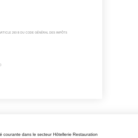
 ARTICLE 293 B DU CODE GÉNÉRAL DES IMPÔTS
)
é courante dans le secteur Hôtellerie Restauration