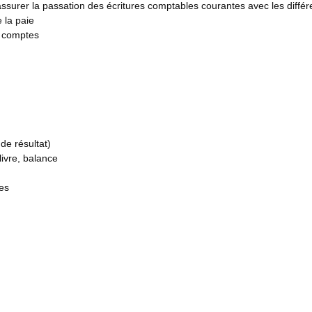
ssurer la passation des écritures comptables courantes avec les diffé
 la paie
es comptes
de résultat)
 livre, balance
es